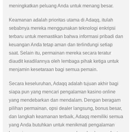
meningkatkan peluang Anda untuk menang besar.
Keamanan adalah prioritas utama di Adaqq, itulah
sebabnya mereka menggunakan teknologi enkripsi
terbaru untuk memastikan bahwa informasi pribadi dan
keuangan Anda tetap aman dan terlindungi setiap
saat. Selain itu, permainan mereka secara teratur
diaudit keadilannya oleh lembaga pihak ketiga untuk
menjamin kesetaraan bagi semua pemain.
Secara keseluruhan, Adaqq adalah tujuan akhir bagi
siapa pun yang mencari pengalaman kasino online
yang mendebarkan dan mendalam. Dengan beragam
pilihan permainan, opsi dealer langsung, bonus besar,
dan langkah keamanan terbaik, Adaqq memiliki semua
yang Anda butuhkan untuk menikmati pengalaman