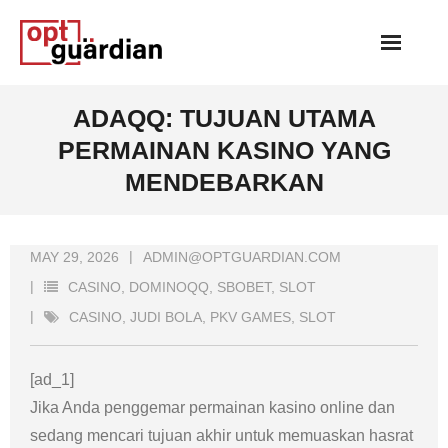
Skip
to
content
ADAQQ: TUJUAN UTAMA
PERMAINAN KASINO YANG
MENDEBARKAN
MAY 29, 2026
ADMIN@OPTGUARDIAN.COM
CASINO
,
DOMINOQQ
,
SBOBET
,
SLOT
CASINO
,
JUDI BOLA
,
PKV GAMES
,
SLOT
[ad_1]
Jika Anda penggemar permainan kasino online dan
sedang mencari tujuan akhir untuk memuaskan hasrat