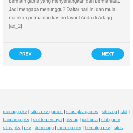
bermain game yang menyenangkan dan bermanfaat.
Jadi mengapa menunggu? Daftar hari ini dan mulai
mainkan permainan kasino favorit Anda di Adaqq.
[ad_2]
PREV
NEXT
menuqq pkv
|
situs pkv games
|
situs pkv games
|
situs qq
|
slot
|
bandarqq pkv
|
slot terpercaya
|
pkv qq
|
judi bola
|
slot gacor
|
situs pkv
|
pkv
|
dominoqq
|
murniqq pkv
|
hematqq pkv
|
situs