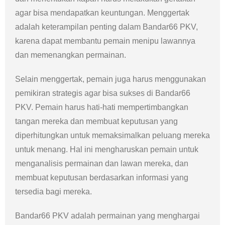
agar bisa mendapatkan keuntungan. Menggertak
adalah keterampilan penting dalam Bandar66 PKV,
karena dapat membantu pemain menipu lawannya
dan memenangkan permainan.
Selain menggertak, pemain juga harus menggunakan
pemikiran strategis agar bisa sukses di Bandar66
PKV. Pemain harus hati-hati mempertimbangkan
tangan mereka dan membuat keputusan yang
diperhitungkan untuk memaksimalkan peluang mereka
untuk menang. Hal ini mengharuskan pemain untuk
menganalisis permainan dan lawan mereka, dan
membuat keputusan berdasarkan informasi yang
tersedia bagi mereka.
Bandar66 PKV adalah permainan yang menghargai