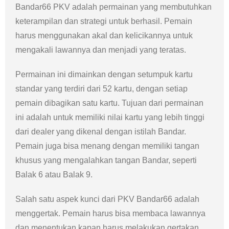
Bandar66 PKV adalah permainan yang membutuhkan
keterampilan dan strategi untuk berhasil. Pemain
harus menggunakan akal dan kelicikannya untuk
mengakali lawannya dan menjadi yang teratas.
Permainan ini dimainkan dengan setumpuk kartu
standar yang terdiri dari 52 kartu, dengan setiap
pemain dibagikan satu kartu. Tujuan dari permainan
ini adalah untuk memiliki nilai kartu yang lebih tinggi
dari dealer yang dikenal dengan istilah Bandar.
Pemain juga bisa menang dengan memiliki tangan
khusus yang mengalahkan tangan Bandar, seperti
Balak 6 atau Balak 9.
Salah satu aspek kunci dari PKV Bandar66 adalah
menggertak. Pemain harus bisa membaca lawannya
dan menentukan kapan harus melakukan gertakan