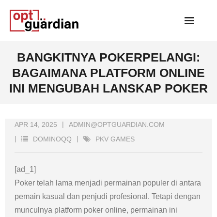
Skip
to
content
BANGKITNYA POKERPELANGI:
BAGAIMANA PLATFORM ONLINE
INI MENGUBAH LANSKAP POKER
APR 14, 2025
ADMIN@OPTGUARDIAN.COM
DOMINOQQ
PKV GAMES
[ad_1]
Poker telah lama menjadi permainan populer di antara
pemain kasual dan penjudi profesional. Tetapi dengan
munculnya platform poker online, permainan ini