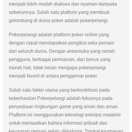
menjadi lebih mudah diakses dan nyaman daripada
sebelumnya. Salah satu platform yang membuat
gelombang di dunia poker adalah pokerpelangi.
Pokerpelangi adalah platform poker online yang
dengan cepat mendapatkan pengikut setia pemain
dari seluruh dunia. Dengan antarmuka yang ramah
pengguna, berbagai permainan, dan bonus yang
murah hati, tidak heran mengapa pokerpelangi
menjadi favorit di antara penggemar poker.
Salah satu faktor utama yang berkontribusi pada
keberhasilan Pokerpelangi adalah fokusnya pada
penyediaan lingkungan game yang aman dan aman.
Platform ini menggunakan teknologi enkripsi mutakhir
untuk memastikan bahwa informasi pribadi dan
keuangan pemain selalu dilindungi. Tingkat keamanan