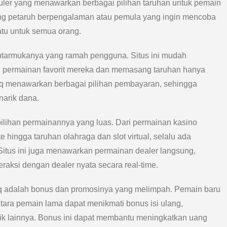
puler yang menawarkan berbagai pilihan taruhan untuk pemain
rang petaruh berpengalaman atau pemula yang ingin mencoba
atu untuk semua orang.
antarmukanya yang ramah pengguna. Situs ini mudah
permainan favorit mereka dan memasang taruhan hanya
iqq menawarkan berbagai pilihan pembayaran, sehingga
arik dana.
pilihan permainannya yang luas. Dari permainan kasino
tte hingga taruhan olahraga dan slot virtual, selalu ada
Situs ini juga menawarkan permainan dealer langsung,
aksi dengan dealer nyata secara real-time.
iqq adalah bonus dan promosinya yang melimpah. Pemain baru
ra pemain lama dapat menikmati bonus isi ulang,
k lainnya. Bonus ini dapat membantu meningkatkan uang