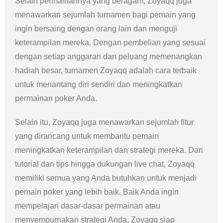
Selain permainannya yang beragam, Zoyaqq juga
menawarkan sejumlah turnamen bagi pemain yang
ingin bersaing dengan orang lain dan menguji
keterampilan mereka. Dengan pembelian yang sesuai
dengan setiap anggaran dan peluang memenangkan
hadiah besar, turnamen Zoyaqq adalah cara terbaik
untuk menantang diri sendiri dan meningkatkan
permainan poker Anda.
Selain itu, Zoyaqq juga menawarkan sejumlah fitur
yang dirancang untuk membantu pemain
meningkatkan keterampilan dan strategi mereka. Dari
tutorial dan tips hingga dukungan live chat, Zoyaqq
memiliki semua yang Anda butuhkan untuk menjadi
pemain poker yang lebih baik. Baik Anda ingin
mempelajari dasar-dasar permainan atau
menyempurnakan strategi Anda, Zoyaqq siap