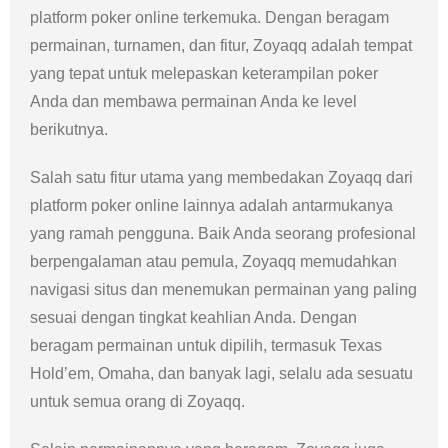
platform poker online terkemuka. Dengan beragam
permainan, turnamen, dan fitur, Zoyaqq adalah tempat
yang tepat untuk melepaskan keterampilan poker
Anda dan membawa permainan Anda ke level
berikutnya.
Salah satu fitur utama yang membedakan Zoyaqq dari
platform poker online lainnya adalah antarmukanya
yang ramah pengguna. Baik Anda seorang profesional
berpengalaman atau pemula, Zoyaqq memudahkan
navigasi situs dan menemukan permainan yang paling
sesuai dengan tingkat keahlian Anda. Dengan
beragam permainan untuk dipilih, termasuk Texas
Hold’em, Omaha, dan banyak lagi, selalu ada sesuatu
untuk semua orang di Zoyaqq.