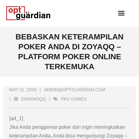
Skip
to
content
BEBASKAN KETERAMPILAN
POKER ANDA DI ZOYAQQ –
PLATFORM POKER ONLINE
TERKEMUKA
MAY 11, 2026
ADMIN@OPTGUARDIAN.COM
DOMINOQQ
PKV GAMES
[ad_1]
Jika Anda penggemar poker dan ingin meningkatkan
keterampilan Anda, Anda bisa mengunjungi Zoyaqq –