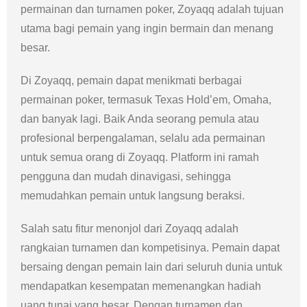
permainan dan turnamen poker, Zoyaqq adalah tujuan
utama bagi pemain yang ingin bermain dan menang
besar.
Di Zoyaqq, pemain dapat menikmati berbagai
permainan poker, termasuk Texas Hold’em, Omaha,
dan banyak lagi. Baik Anda seorang pemula atau
profesional berpengalaman, selalu ada permainan
untuk semua orang di Zoyaqq. Platform ini ramah
pengguna dan mudah dinavigasi, sehingga
memudahkan pemain untuk langsung beraksi.
Salah satu fitur menonjol dari Zoyaqq adalah
rangkaian turnamen dan kompetisinya. Pemain dapat
bersaing dengan pemain lain dari seluruh dunia untuk
mendapatkan kesempatan memenangkan hadiah
uang tunai yang besar. Dengan turnamen dan