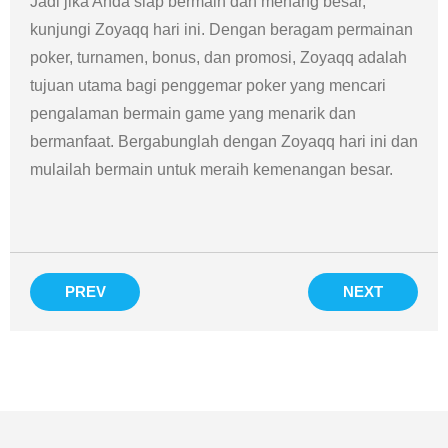
Jadi jika Anda siap bermain dan menang besar,
kunjungi Zoyaqq hari ini. Dengan beragam permainan
poker, turnamen, bonus, dan promosi, Zoyaqq adalah
tujuan utama bagi penggemar poker yang mencari
pengalaman bermain game yang menarik dan
bermanfaat. Bergabunglah dengan Zoyaqq hari ini dan
mulailah bermain untuk meraih kemenangan besar.
PREV
NEXT