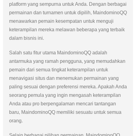
platform yang sempurna untuk Anda. Dengan berbagai
permainan dan turnamen untuk dipilih, MaindominoQQ
menawarkan pemain kesempatan untuk menguji
keterampilan mereka melawan beberapa yang terbaik
dalam bisnis ini.
Salah satu fitur utama MaindominoQQ adalah
antarmuka yang ramah pengguna, yang memudahkan
pemain dari semua tingkat keterampilan untuk
menavigasi situs dan menemukan permainan yang
paling sesuai dengan preferensi mereka. Apakah Anda
seorang pemula yang ingin mengasah keterampilan
Anda atau pro berpengalaman mencari tantangan
baru, MaindominoQQ memiliki sesuatu untuk semua
orang.
Selain berbagai pilihan permainan, MaindominoQQ