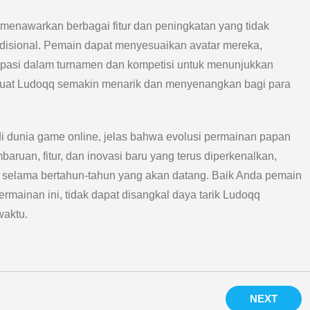
a menawarkan berbagai fitur dan peningkatan yang tidak
disional. Pemain dapat menyesuaikan avatar mereka,
sipasi dalam turnamen dan kompetisi untuk menunjukkan
uat Ludoqq semakin menarik dan menyenangkan bagi para
i dunia game online, jelas bahwa evolusi permainan papan
baruan, fitur, dan inovasi baru yang terus diperkenalkan,
rit selama bertahun-tahun yang akan datang. Baik Anda pemain
mainan ini, tidak dapat disangkal daya tarik Ludoqq
waktu.
NEXT