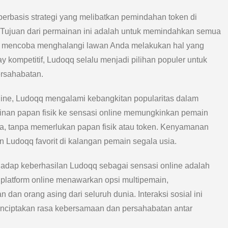
rbasis strategi yang melibatkan pemindahan token di
 Tujuan dari permainan ini adalah untuk memindahkan semua
ambil mencoba menghalangi lawan Anda melakukan hal yang
kompetitif, Ludoqq selalu menjadi pilihan populer untuk
rsahabatan.
ine, Ludoqq mengalami kebangkitan popularitas dalam
mainan papan fisik ke sensasi online memungkinkan pemain
ja, tanpa memerlukan papan fisik atau token. Kenyamanan
n Ludoqq favorit di kalangan pemain segala usia.
erhadap keberhasilan Ludoqq sebagai sensasi online adalah
 platform online menawarkan opsi multipemain,
n orang asing dari seluruh dunia. Interaksi sosial ini
ciptakan rasa kebersamaan dan persahabatan antar