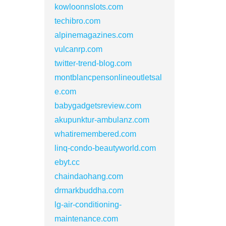
kowloonnslots.com
techibro.com
alpinemagazines.com
vulcanrp.com
twitter-trend-blog.com
montblancpensonlineoutletsal
e.com
babygadgetsreview.com
akupunktur-ambulanz.com
whatiremembered.com
linq-condo-beautyworld.com
ebyt.cc
chaindaohang.com
drmarkbuddha.com
lg-air-conditioning-
maintenance.com