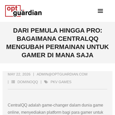
Skip
to
content
DARI PEMULA HINGGA PRO:
BAGAIMANA CENTRALQQ
MENGUBAH PERMAINAN UNTUK
GAMER DI MANA SAJA
MAY 22, 2026
ADMIN@OPTGUARDIAN.COM
DOMINOQQ
PKV GAMES
CentralQQ adalah game-changer dalam dunia game
online, menyediakan platform bagi para gamer untuk