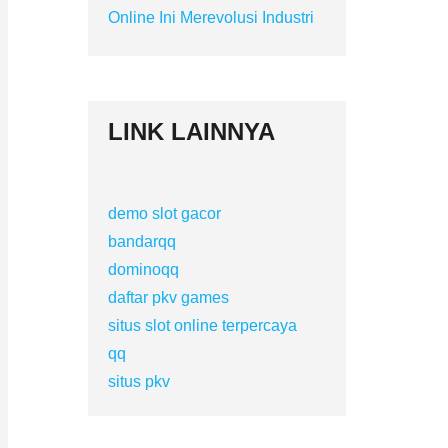
Online Ini Merevolusi Industri
LINK LAINNYA
demo slot gacor
bandarqq
dominoqq
daftar pkv games
situs slot online terpercaya
qq
situs pkv