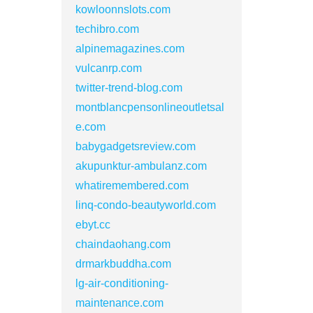
kowloonnslots.com
techibro.com
alpinemagazines.com
vulcanrp.com
twitter-trend-blog.com
montblancpensonlineoutletsal
e.com
babygadgetsreview.com
akupunktur-ambulanz.com
whatiremembered.com
linq-condo-beautyworld.com
ebyt.cc
chaindaohang.com
drmarkbuddha.com
lg-air-conditioning-
maintenance.com