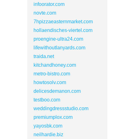
infoorator.com
novte.com
7hpizzaeasternmarket.com
hollaendisches-viertel.com
proengine-ultra24.com
lifewithoutlanyards.com
traida.net
kitchandhoney.com
metro-bistro.com
howtosolv.com
delicesdemanon.com
testboo.com
weddingdressstudio.com
premiumplox.com
yayosbk.com
neilhardie.biz