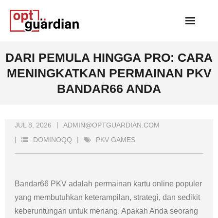
Skip
to
content
DARI PEMULA HINGGA PRO: CARA
MENINGKATKAN PERMAINAN PKV
BANDAR66 ANDA
JUL 8, 2026
ADMIN@OPTGUARDIAN.COM
DOMINOQQ
PKV GAMES
Bandar66 PKV adalah permainan kartu online populer
yang membutuhkan keterampilan, strategi, dan sedikit
keberuntungan untuk menang. Apakah Anda seorang