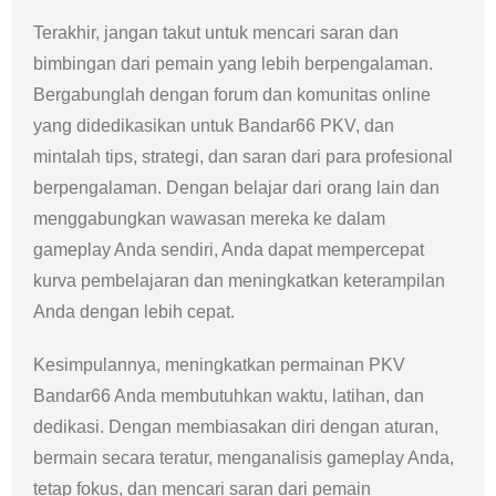
Terakhir, jangan takut untuk mencari saran dan
bimbingan dari pemain yang lebih berpengalaman.
Bergabunglah dengan forum dan komunitas online
yang didedikasikan untuk Bandar66 PKV, dan
mintalah tips, strategi, dan saran dari para profesional
berpengalaman. Dengan belajar dari orang lain dan
menggabungkan wawasan mereka ke dalam
gameplay Anda sendiri, Anda dapat mempercepat
kurva pembelajaran dan meningkatkan keterampilan
Anda dengan lebih cepat.
Kesimpulannya, meningkatkan permainan PKV
Bandar66 Anda membutuhkan waktu, latihan, dan
dedikasi. Dengan membiasakan diri dengan aturan,
bermain secara teratur, menganalisis gameplay Anda,
tetap fokus, dan mencari saran dari pemain