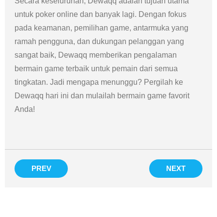
Secara keseluruhan, Dewaqq adalah tujuan utama
untuk poker online dan banyak lagi. Dengan fokus
pada keamanan, pemilihan game, antarmuka yang
ramah pengguna, dan dukungan pelanggan yang
sangat baik, Dewaqq memberikan pengalaman
bermain game terbaik untuk pemain dari semua
tingkatan. Jadi mengapa menunggu? Pergilah ke
Dewaqq hari ini dan mulailah bermain game favorit
Anda!
PREV
NEXT