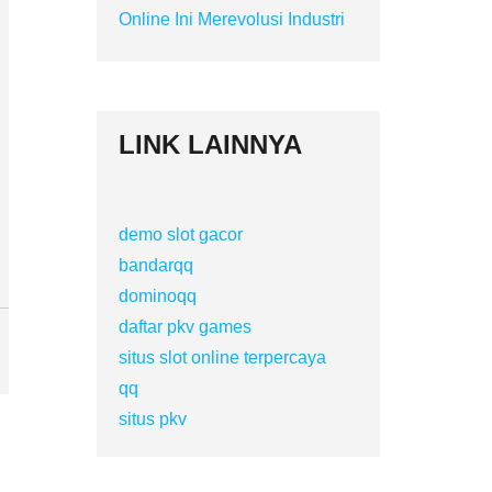
Online Ini Merevolusi Industri
LINK LAINNYA
demo slot gacor
bandarqq
dominoqq
daftar pkv games
situs slot online terpercaya
qq
situs pkv