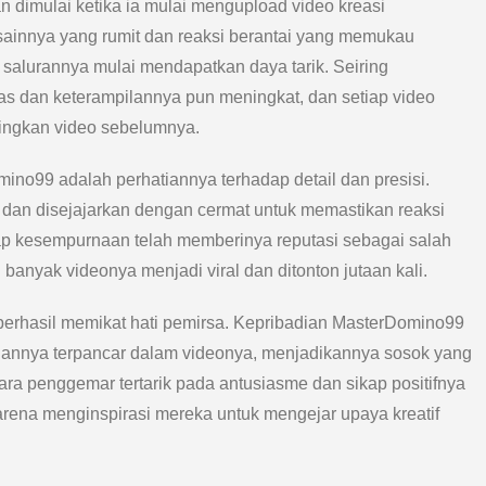
dimulai ketika ia mulai mengupload video kreasi
ainnya yang rumit dan reaksi berantai yang memukau
 salurannya mulai mendapatkan daya tarik. Seiring
as dan keterampilannya pun meningkat, dan setiap video
ingkan video sebelumnya.
ino99 adalah perhatiannya terhadap detail dan presisi.
 dan disejajarkan dengan cermat untuk memastikan reaksi
ap kesempurnaan telah memberinya reputasi sebagai salah
banyak videonya menjadi viral dan ditonton jutaan kali.
erhasil memikat hati pemirsa. Kepribadian MasterDomino99
liannya terpancar dalam videonya, menjadikannya sosok yang
ra penggemar tertarik pada antusiasme dan sikap positifnya
rena menginspirasi mereka untuk mengejar upaya kreatif