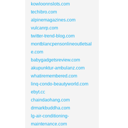
kowloonnslots.com
techibro.com
alpinemagazines.com
vulcanrp.com
twitter-trend-blog.com
montblancpensonlineoutletsal
e.com
babygadgetsreview.com
akupunktur-ambulanz.com
whatiremembered.com
linq-condo-beautyworld.com
ebyt.cc
chaindaohang.com
drmarkbuddha.com
lg-air-conditioning-
maintenance.com