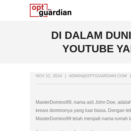
Skip
to
content
DI DALAM DUN
YOUTUBE YA
NOV 22, 2024
ADMIN@OPTGUARDIAN.COM
MasterDomino99, nama asli John Doe, adal
kreasi dominonya yang luar biasa. Dengan leb
MasterDomino99 telah menjadi nama rumah ta