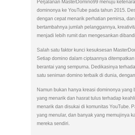
Perjalanan MasterDomino99 menuju ketenaran 
dominonya ke YouTube pada tahun 2015. Des
dengan cepat menarik perhatian pemirsa, dan
bertambahnya jumlah pelanggannya, kreativit
menjadi lebih rumit dan mengesankan diband
Salah satu faktor kunci kesuksesan MasterDom
Setiap domino dalam ciptaannya ditempatkan
berantai yang sempurna. Dedikasinya terhad
satu seniman domino terbaik di dunia, dengan 
Namun bukan hanya kreasi dominonya yang b
yang menarik dan hasrat tulus terhadap keah
menarik dan disukai di komunitas YouTube. Pa
yang menular, dan banyak yang memujinya ka
mereka sendiri.