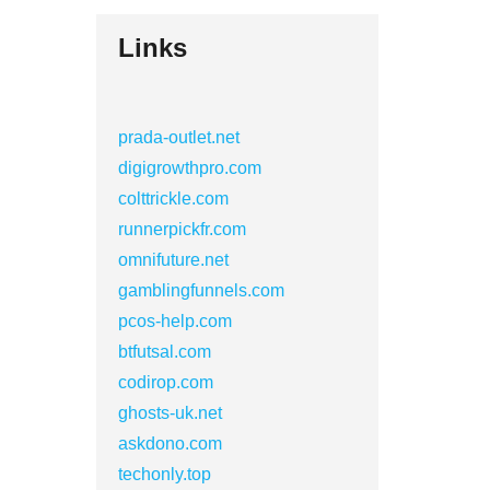
Links
prada-outlet.net
digigrowthpro.com
colttrickle.com
runnerpickfr.com
omnifuture.net
gamblingfunnels.com
pcos-help.com
btfutsal.com
codirop.com
ghosts-uk.net
askdono.com
techonly.top