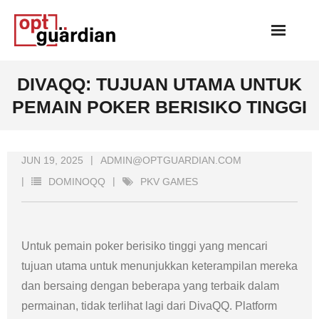
Skip
to
content
DIVAQQ: TUJUAN UTAMA UNTUK
PEMAIN POKER BERISIKO TINGGI
JUN 19, 2025
ADMIN@OPTGUARDIAN.COM
DOMINOQQ
PKV GAMES
Untuk pemain poker berisiko tinggi yang mencari
tujuan utama untuk menunjukkan keterampilan mereka
dan bersaing dengan beberapa yang terbaik dalam
permainan, tidak terlihat lagi dari DivaQQ. Platform