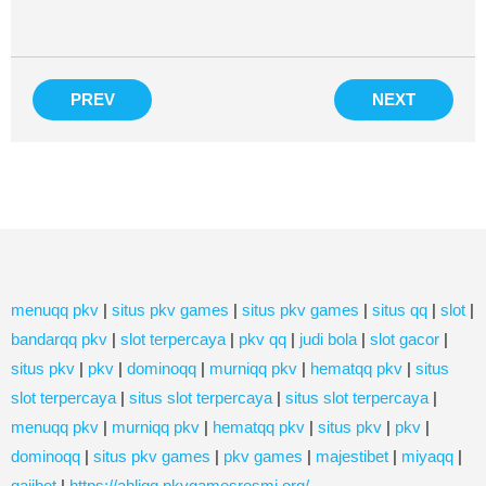
PREV
NEXT
menuqq pkv
|
situs pkv games
|
situs pkv games
|
situs qq
|
slot
|
bandarqq pkv
|
slot terpercaya
|
pkv qq
|
judi bola
|
slot gacor
|
situs pkv
|
pkv
|
dominoqq
|
murniqq pkv
|
hematqq pkv
|
situs
slot terpercaya
|
situs slot terpercaya
|
situs slot terpercaya
|
menuqq pkv
|
murniqq pkv
|
hematqq pkv
|
situs pkv
|
pkv
|
dominoqq
|
situs pkv games
|
pkv games
|
majestibet
|
miyaqq
|
gajibet
|
https://ahliqq.pkvgamesresmi.org/