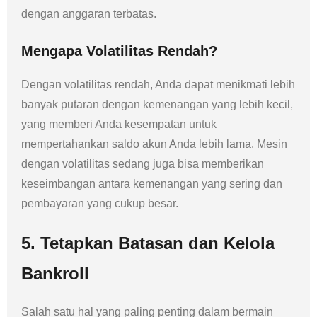
dengan anggaran terbatas.
Mengapa Volatilitas Rendah?
Dengan volatilitas rendah, Anda dapat menikmati lebih
banyak putaran dengan kemenangan yang lebih kecil,
yang memberi Anda kesempatan untuk
mempertahankan saldo akun Anda lebih lama. Mesin
dengan volatilitas sedang juga bisa memberikan
keseimbangan antara kemenangan yang sering dan
pembayaran yang cukup besar.
5. Tetapkan Batasan dan Kelola
Bankroll
Salah satu hal yang paling penting dalam bermain