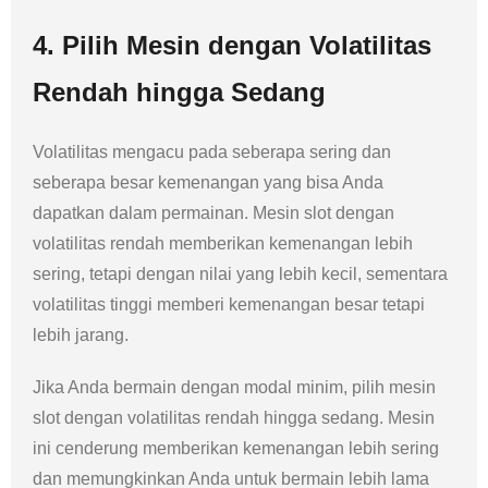
4. Pilih Mesin dengan Volatilitas
Rendah hingga Sedang
Volatilitas mengacu pada seberapa sering dan
seberapa besar kemenangan yang bisa Anda
dapatkan dalam permainan. Mesin slot dengan
volatilitas rendah memberikan kemenangan lebih
sering, tetapi dengan nilai yang lebih kecil, sementara
volatilitas tinggi memberi kemenangan besar tetapi
lebih jarang.
Jika Anda bermain dengan modal minim, pilih mesin
slot dengan volatilitas rendah hingga sedang. Mesin
ini cenderung memberikan kemenangan lebih sering
dan memungkinkan Anda untuk bermain lebih lama