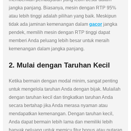
jangka panjang. Biasanya, mesin dengan RTP 95%
atau lebih tinggi adalah pilihan yang baik. Meskipun
tidak ada jaminan kemenangan dalam
gacor
jangka
pendek, memilih mesin dengan RTP tinggi dapat
memberi Anda peluang lebih besar untuk meraih
kemenangan dalam jangka panjang.
2. Mulai dengan Taruhan Kecil
Ketika bermain dengan modal minim, sangat penting
untuk mengelola taruhan Anda dengan bijak. Mulailah
dengan taruhan kecil dan tingkatkan taruhan Anda
secara bertahap jika Anda merasa nyaman atau
mendapatkan kemenangan. Dengan taruhan kecil,
Anda dapat bermain lebih lama dan memiliki lebih
banyak peluang untuk memicu fitur bonus atau putaran