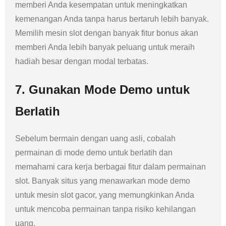
memberi Anda kesempatan untuk meningkatkan
kemenangan Anda tanpa harus bertaruh lebih banyak.
Memilih mesin slot dengan banyak fitur bonus akan
memberi Anda lebih banyak peluang untuk meraih
hadiah besar dengan modal terbatas.
7. Gunakan Mode Demo untuk
Berlatih
Sebelum bermain dengan uang asli, cobalah
permainan di mode demo untuk berlatih dan
memahami cara kerja berbagai fitur dalam permainan
slot. Banyak situs yang menawarkan mode demo
untuk mesin slot gacor, yang memungkinkan Anda
untuk mencoba permainan tanpa risiko kehilangan
uang.