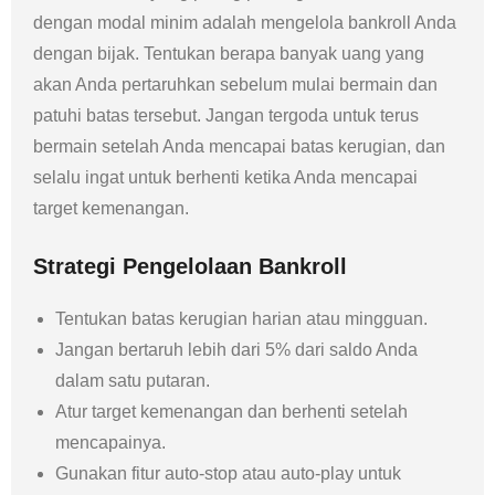
dengan modal minim adalah mengelola bankroll Anda
dengan bijak. Tentukan berapa banyak uang yang
akan Anda pertaruhkan sebelum mulai bermain dan
patuhi batas tersebut. Jangan tergoda untuk terus
bermain setelah Anda mencapai batas kerugian, dan
selalu ingat untuk berhenti ketika Anda mencapai
target kemenangan.
Strategi Pengelolaan Bankroll
Tentukan batas kerugian harian atau mingguan.
Jangan bertaruh lebih dari 5% dari saldo Anda
dalam satu putaran.
Atur target kemenangan dan berhenti setelah
mencapainya.
Gunakan fitur auto-stop atau auto-play untuk