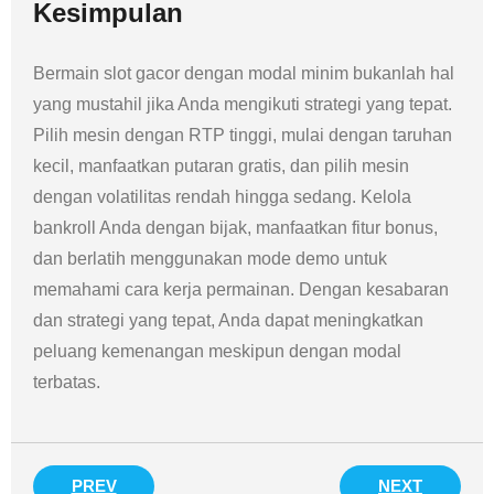
Kesimpulan
Bermain slot gacor dengan modal minim bukanlah hal
yang mustahil jika Anda mengikuti strategi yang tepat.
Pilih mesin dengan RTP tinggi, mulai dengan taruhan
kecil, manfaatkan putaran gratis, dan pilih mesin
dengan volatilitas rendah hingga sedang. Kelola
bankroll Anda dengan bijak, manfaatkan fitur bonus,
dan berlatih menggunakan mode demo untuk
memahami cara kerja permainan. Dengan kesabaran
dan strategi yang tepat, Anda dapat meningkatkan
peluang kemenangan meskipun dengan modal
terbatas.
PREV
NEXT