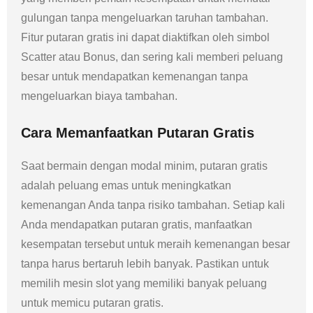
gulungan tanpa mengeluarkan taruhan tambahan.
Fitur putaran gratis ini dapat diaktifkan oleh simbol
Scatter atau Bonus, dan sering kali memberi peluang
besar untuk mendapatkan kemenangan tanpa
mengeluarkan biaya tambahan.
Cara Memanfaatkan Putaran Gratis
Saat bermain dengan modal minim, putaran gratis
adalah peluang emas untuk meningkatkan
kemenangan Anda tanpa risiko tambahan. Setiap kali
Anda mendapatkan putaran gratis, manfaatkan
kesempatan tersebut untuk meraih kemenangan besar
tanpa harus bertaruh lebih banyak. Pastikan untuk
memilih mesin slot yang memiliki banyak peluang
untuk memicu putaran gratis.