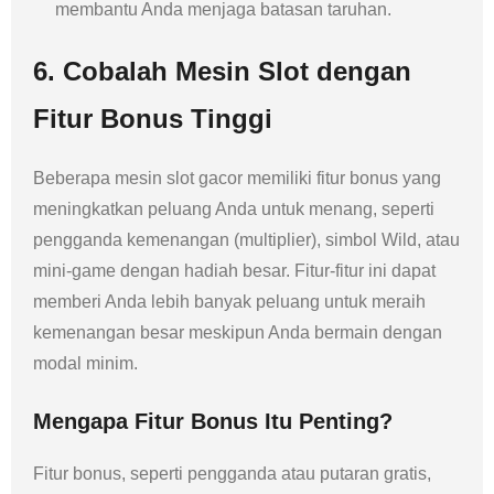
membantu Anda menjaga batasan taruhan.
6. Cobalah Mesin Slot dengan
Fitur Bonus Tinggi
Beberapa mesin slot gacor memiliki fitur bonus yang
meningkatkan peluang Anda untuk menang, seperti
pengganda kemenangan (multiplier), simbol Wild, atau
mini-game dengan hadiah besar. Fitur-fitur ini dapat
memberi Anda lebih banyak peluang untuk meraih
kemenangan besar meskipun Anda bermain dengan
modal minim.
Mengapa Fitur Bonus Itu Penting?
Fitur bonus, seperti pengganda atau putaran gratis,