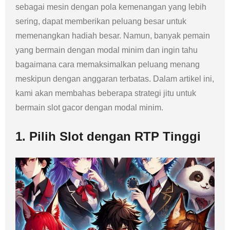
sebagai mesin dengan pola kemenangan yang lebih
sering, dapat memberikan peluang besar untuk
memenangkan hadiah besar. Namun, banyak pemain
yang bermain dengan modal minim dan ingin tahu
bagaimana cara memaksimalkan peluang menang
meskipun dengan anggaran terbatas. Dalam artikel ini,
kami akan membahas beberapa strategi jitu untuk
bermain slot gacor dengan modal minim.
1. Pilih Slot dengan RTP Tinggi