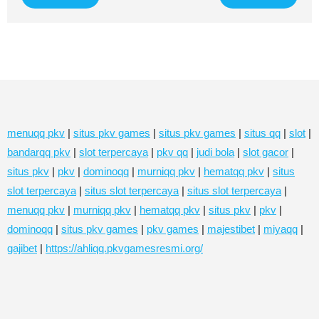
menuqq pkv
|
situs pkv games
|
situs pkv games
|
situs qq
|
slot
|
bandarqq pkv
|
slot terpercaya
|
pkv qq
|
judi bola
|
slot gacor
|
situs pkv
|
pkv
|
dominoqq
|
murniqq pkv
|
hematqq pkv
|
situs
slot terpercaya
|
situs slot terpercaya
|
situs slot terpercaya
|
menuqq pkv
|
murniqq pkv
|
hematqq pkv
|
situs pkv
|
pkv
|
dominoqq
|
situs pkv games
|
pkv games
|
majestibet
|
miyaqq
|
gajibet
|
https://ahliqq.pkvgamesresmi.org/