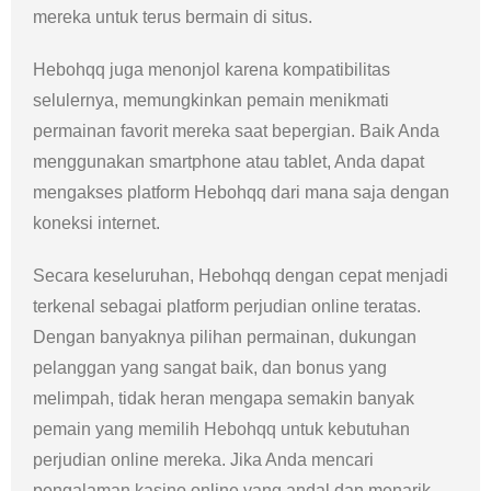
mereka untuk terus bermain di situs.
Hebohqq juga menonjol karena kompatibilitas
selulernya, memungkinkan pemain menikmati
permainan favorit mereka saat bepergian. Baik Anda
menggunakan smartphone atau tablet, Anda dapat
mengakses platform Hebohqq dari mana saja dengan
koneksi internet.
Secara keseluruhan, Hebohqq dengan cepat menjadi
terkenal sebagai platform perjudian online teratas.
Dengan banyaknya pilihan permainan, dukungan
pelanggan yang sangat baik, dan bonus yang
melimpah, tidak heran mengapa semakin banyak
pemain yang memilih Hebohqq untuk kebutuhan
perjudian online mereka. Jika Anda mencari
pengalaman kasino online yang andal dan menarik,