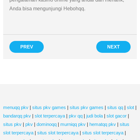
Anda bisa mengunjungi Hebohqq.
PREV
NEXT
menuqq pkv
|
situs pkv games
|
situs pkv games
|
situs qq
|
slot
|
bandarqq pkv
|
slot terpercaya
|
pkv qq
|
judi bola
|
slot gacor
|
situs pkv
|
pkv
|
dominoqq
|
murniqq pkv
|
hematqq pkv
|
situs
slot terpercaya
|
situs slot terpercaya
|
situs slot terpercaya
|