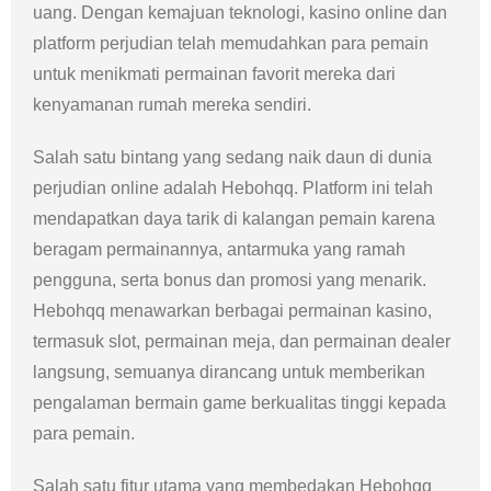
uang. Dengan kemajuan teknologi, kasino online dan
platform perjudian telah memudahkan para pemain
untuk menikmati permainan favorit mereka dari
kenyamanan rumah mereka sendiri.
Salah satu bintang yang sedang naik daun di dunia
perjudian online adalah Hebohqq. Platform ini telah
mendapatkan daya tarik di kalangan pemain karena
beragam permainannya, antarmuka yang ramah
pengguna, serta bonus dan promosi yang menarik.
Hebohqq menawarkan berbagai permainan kasino,
termasuk slot, permainan meja, dan permainan dealer
langsung, semuanya dirancang untuk memberikan
pengalaman bermain game berkualitas tinggi kepada
para pemain.
Salah satu fitur utama yang membedakan Hebohqq