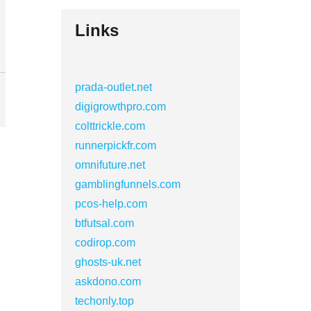
Links
prada-outlet.net
digigrowthpro.com
colttrickle.com
runnerpickfr.com
omnifuture.net
gamblingfunnels.com
pcos-help.com
btfutsal.com
codirop.com
ghosts-uk.net
askdono.com
techonly.top