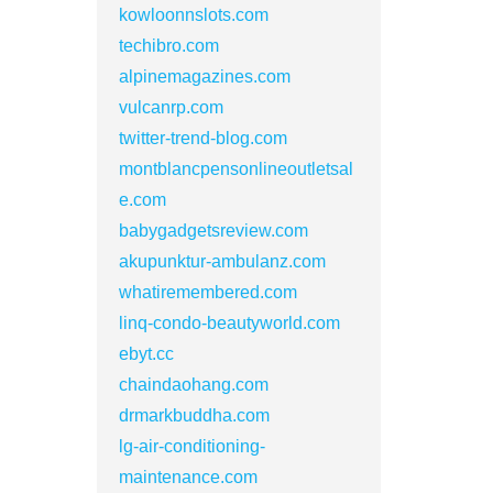
kowloonnslots.com
techibro.com
alpinemagazines.com
vulcanrp.com
twitter-trend-blog.com
montblancpensonlineoutletsal
e.com
babygadgetsreview.com
akupunktur-ambulanz.com
whatiremembered.com
linq-condo-beautyworld.com
ebyt.cc
chaindaohang.com
drmarkbuddha.com
lg-air-conditioning-
maintenance.com