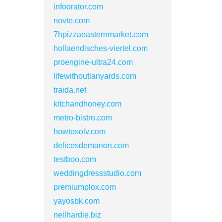
infoorator.com
novte.com
7hpizzaeasternmarket.com
hollaendisches-viertel.com
proengine-ultra24.com
lifewithoutlanyards.com
traida.net
kitchandhoney.com
metro-bistro.com
howtosolv.com
delicesdemanon.com
testboo.com
weddingdressstudio.com
premiumplox.com
yayosbk.com
neilhardie.biz