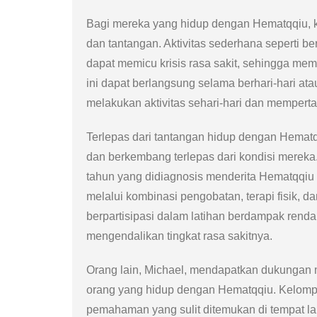
Bagi mereka yang hidup dengan Hematqqiu, k
dan tantangan. Aktivitas sederhana seperti be
dapat memicu krisis rasa sakit, sehingga mem
ini dapat berlangsung selama berhari-hari a
melakukan aktivitas sehari-hari dan memperta
Terlepas dari tantangan hidup dengan Hemat
dan berkembang terlepas dari kondisi mereka
tahun yang didiagnosis menderita Hematqqiu d
melalui kombinasi pengobatan, terapi fisik, da
berpartisipasi dalam latihan berdampak rend
mengendalikan tingkat rasa sakitnya.
Orang lain, Michael, mendapatkan dukungan 
orang yang hidup dengan Hematqqiu. Kelomp
pemahaman yang sulit ditemukan di tempat la