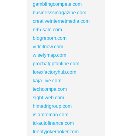
gamblingcompete.com
businesssmagazine.com
creativeinternetmedia.com
n95-sale.com
blogreborn.com
virtcitnow.com
wiselymap.com
prochatgptonline.com
forexfactoryhub.com
kaja-live.com
techcompa.com
sight-web.com
himadrigroup.com
islamroman.com
td-autofinance.com
frienlyjokerpoker.com