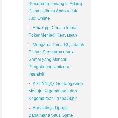
Bersenang-senang di Adaqq –
Pilihan Utama Anda untuk
Judi Online
Emakqq: Dimana Impian
Poker Menjadi Kenyataan
Mengapa CamarQQ adalah
Pilihan Sempurna untuk
Gamer yang Mencari
Pengalaman Unik dan
Interaktif
ASEANQQ: Gerbang Anda
Menuju Kegembiraan dan
Kegembiraan Tanpa Akhir
Bangkitnya Lipoqq:
Bagaimana Situs Game