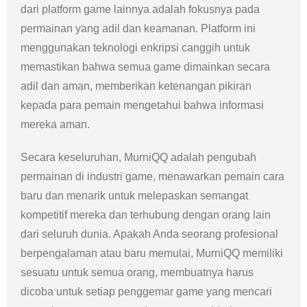
dari platform game lainnya adalah fokusnya pada
permainan yang adil dan keamanan. Platform ini
menggunakan teknologi enkripsi canggih untuk
memastikan bahwa semua game dimainkan secara
adil dan aman, memberikan ketenangan pikiran
kepada para pemain mengetahui bahwa informasi
mereka aman.
Secara keseluruhan, MurniQQ adalah pengubah
permainan di industri game, menawarkan pemain cara
baru dan menarik untuk melepaskan semangat
kompetitif mereka dan terhubung dengan orang lain
dari seluruh dunia. Apakah Anda seorang profesional
berpengalaman atau baru memulai, MurniQQ memiliki
sesuatu untuk semua orang, membuatnya harus
dicoba untuk setiap penggemar game yang mencari