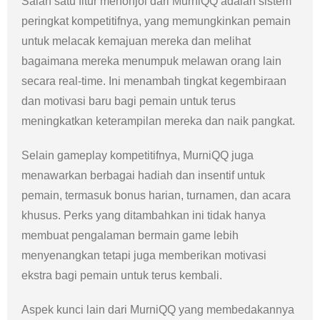
Salah satu fitur menonjol dari MurniQQ adalah sistem
peringkat kompetitifnya, yang memungkinkan pemain
untuk melacak kemajuan mereka dan melihat
bagaimana mereka menumpuk melawan orang lain
secara real-time. Ini menambah tingkat kegembiraan
dan motivasi baru bagi pemain untuk terus
meningkatkan keterampilan mereka dan naik pangkat.
Selain gameplay kompetitifnya, MurniQQ juga
menawarkan berbagai hadiah dan insentif untuk
pemain, termasuk bonus harian, turnamen, dan acara
khusus. Perks yang ditambahkan ini tidak hanya
membuat pengalaman bermain game lebih
menyenangkan tetapi juga memberikan motivasi
ekstra bagi pemain untuk terus kembali.
Aspek kunci lain dari MurniQQ yang membedakannya