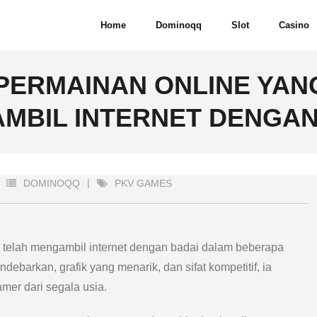
Home
Dominoqq
Slot
Casino
 PERMAINAN ONLINE YA
MBIL INTERNET DENGAN
DOMINOQQ
PKV GAMES
telah mengambil internet dengan badai dalam beberapa
ebarkan, grafik yang menarik, dan sifat kompetitif, ia
amer dari segala usia.