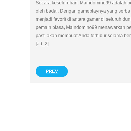
Secara keseluruhan, Maindomino99 adalah p
oleh badai. Dengan gameplaynya yang serba ce
menjadi favorit di antara gamer di seluruh d
pemain biasa, Maindomino99 menawarkan p
pasti akan membuat Anda terhibur selama ber
[ad_2]
PREV