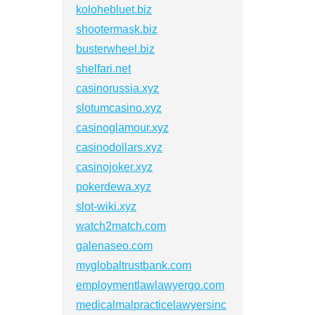
kolohebluet.biz
shootermask.biz
busterwheel.biz
shelfari.net
casinorussia.xyz
slotumcasino.xyz
casinoglamour.xyz
casinodollars.xyz
casinojoker.xyz
pokerdewa.xyz
slot-wiki.xyz
watch2match.com
galenaseo.com
myglobaltrustbank.com
employmentlawlawyergo.com
medicalmalpracticelawyersinc