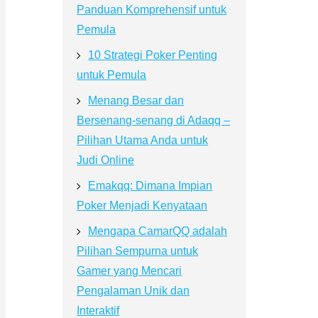
Panduan Komprehensif untuk
Pemula
10 Strategi Poker Penting
untuk Pemula
Menang Besar dan
Bersenang-senang di Adaqq –
Pilihan Utama Anda untuk
Judi Online
Emakqq: Dimana Impian
Poker Menjadi Kenyataan
Mengapa CamarQQ adalah
Pilihan Sempurna untuk
Gamer yang Mencari
Pengalaman Unik dan
Interaktif