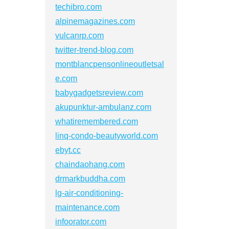
techibro.com
alpinemagazines.com
vulcanrp.com
twitter-trend-blog.com
montblancpensonlineoutletsal
e.com
babygadgetsreview.com
akupunktur-ambulanz.com
whatiremembered.com
linq-condo-beautyworld.com
ebyt.cc
chaindaohang.com
drmarkbuddha.com
lg-air-conditioning-
maintenance.com
infoorator.com