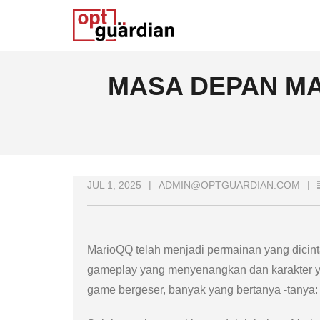
Skip
to
content
MASA DEPAN MA
JUL 1, 2025
ADMIN@OPTGUARDIAN.COM
MarioQQ telah menjadi permainan yang dicin
gameplay yang menyenangkan dan karakter ya
game bergeser, banyak yang bertanya -tanya: