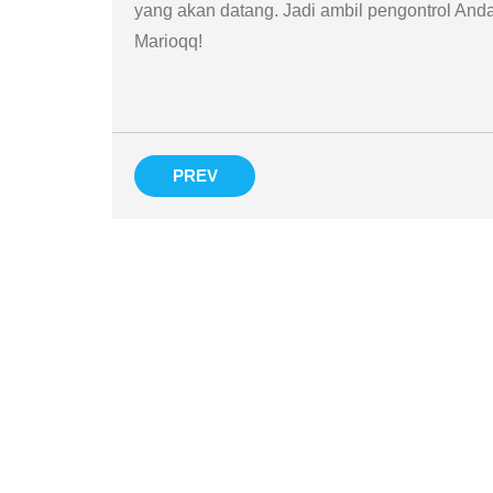
yang akan datang. Jadi ambil pengontrol Anda
Marioqq!
PREV