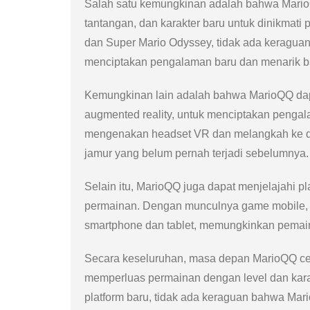
Salah satu kemungkinan adalah bahwa Mario
tantangan, dan karakter baru untuk dinikmati
dan Super Mario Odyssey, tidak ada keraguan
menciptakan pengalaman baru dan menarik b
Kemungkinan lain adalah bahwa MarioQQ dapat 
augmented reality, untuk menciptakan peng
mengenakan headset VR dan melangkah ke du
jamur yang belum pernah terjadi sebelumnya.
Selain itu, MarioQQ juga dapat menjelajahi p
permainan. Dengan munculnya game mobile,
smartphone dan tablet, memungkinkan pemain
Secara keseluruhan, masa depan MarioQQ ce
memperluas permainan dengan level dan karak
platform baru, tidak ada keraguan bahwa Ma