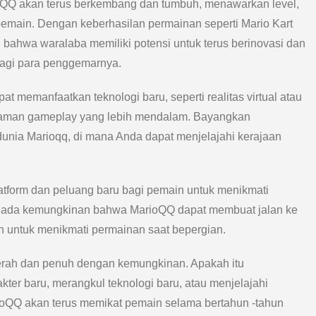
QQ akan terus berkembang dan tumbuh, menawarkan level,
 pemain. Dengan keberhasilan permainan seperti Mario Kart
 bahwa waralaba memiliki potensi untuk terus berinovasi dan
agi para penggemarnya.
memanfaatkan teknologi baru, seperti realitas virtual atau
alaman gameplay yang lebih mendalam. Bayangkan
nia Marioqq, di mana Anda dapat menjelajahi kerajaan
latform dan peluang baru bagi pemain untuk menikmati
 ada kemungkinan bahwa MarioQQ dapat membuat jalan ke
 untuk menikmati permainan saat bepergian.
rah dan penuh dengan kemungkinan. Apakah itu
ter baru, merangkul teknologi baru, atau menjelajahi
rioQQ akan terus memikat pemain selama bertahun -tahun