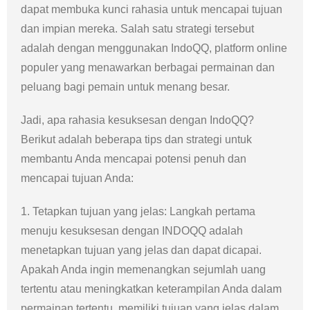
dapat membuka kunci rahasia untuk mencapai tujuan
dan impian mereka. Salah satu strategi tersebut
adalah dengan menggunakan IndoQQ, platform online
populer yang menawarkan berbagai permainan dan
peluang bagi pemain untuk menang besar.
Jadi, apa rahasia kesuksesan dengan IndoQQ?
Berikut adalah beberapa tips dan strategi untuk
membantu Anda mencapai potensi penuh dan
mencapai tujuan Anda:
1. Tetapkan tujuan yang jelas: Langkah pertama
menuju kesuksesan dengan INDOQQ adalah
menetapkan tujuan yang jelas dan dapat dicapai.
Apakah Anda ingin memenangkan sejumlah uang
tertentu atau meningkatkan keterampilan Anda dalam
permainan tertentu, memiliki tujuan yang jelas dalam