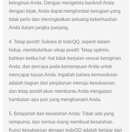
keinginan Anda. Dengan mengelola bankroll Anda
dengan bijak, Anda dapat menghindari kerugian yang
tidak perlu dan meningkatkan peluang keberhasilan
Anda dalam jangka panjang.
4. Tetap positif: Sukses di IndoQQ, seperti dalam
hidup, membutuhkan sikap positif. Tetap optimis,
bahkan ketika hal -hal tidak berjalan sesuai keinginan
Anda, dan percaya pada kemampuan Anda untuk
mencapai tujuan Anda. Ingatlah bahwa kemunduran
adalah bagian dari perjalanan menuju kesuksesan,
dan tetap positif akan membantu Anda mengatasi
hambatan apa pun yang menghampiri Anda.
5. Belajarlah dari kesalahan Anda: Tidak ada yang
sempurna, dan semua orang membuat kesalahan.
Kunci kesuksesan dengan IndoQQ adalah belajar dari