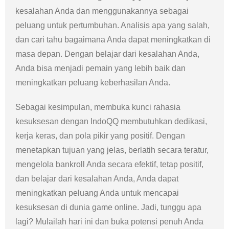
kesalahan Anda dan menggunakannya sebagai
peluang untuk pertumbuhan. Analisis apa yang salah,
dan cari tahu bagaimana Anda dapat meningkatkan di
masa depan. Dengan belajar dari kesalahan Anda,
Anda bisa menjadi pemain yang lebih baik dan
meningkatkan peluang keberhasilan Anda.
Sebagai kesimpulan, membuka kunci rahasia
kesuksesan dengan IndoQQ membutuhkan dedikasi,
kerja keras, dan pola pikir yang positif. Dengan
menetapkan tujuan yang jelas, berlatih secara teratur,
mengelola bankroll Anda secara efektif, tetap positif,
dan belajar dari kesalahan Anda, Anda dapat
meningkatkan peluang Anda untuk mencapai
kesuksesan di dunia game online. Jadi, tunggu apa
lagi? Mulailah hari ini dan buka potensi penuh Anda