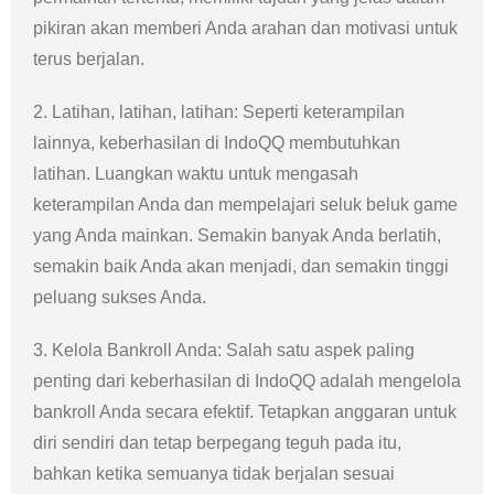
pikiran akan memberi Anda arahan dan motivasi untuk
terus berjalan.
2. Latihan, latihan, latihan: Seperti keterampilan
lainnya, keberhasilan di IndoQQ membutuhkan
latihan. Luangkan waktu untuk mengasah
keterampilan Anda dan mempelajari seluk beluk game
yang Anda mainkan. Semakin banyak Anda berlatih,
semakin baik Anda akan menjadi, dan semakin tinggi
peluang sukses Anda.
3. Kelola Bankroll Anda: Salah satu aspek paling
penting dari keberhasilan di IndoQQ adalah mengelola
bankroll Anda secara efektif. Tetapkan anggaran untuk
diri sendiri dan tetap berpegang teguh pada itu,
bahkan ketika semuanya tidak berjalan sesuai