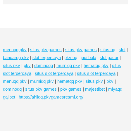
menuqq pkv
|
situs pkv games
|
situs pkv games
|
situs qq
|
slot
|
bandarqq pkv
|
slot terpercaya
|
pkv qq
|
judi bola
|
slot gacor
|
situs pkv
|
pkv
|
dominoqq
|
murniqq pkv
|
hematqq pkv
|
situs
slot terpercaya
|
situs slot terpercaya
|
situs slot terpercaya
|
menuqq pkv
|
murniqq pkv
|
hematqq pkv
|
situs pkv
|
pkv
|
dominoqq
|
situs pkv games
|
pkv games
|
majestibet
|
miyaqq
|
gajibet
|
https://ahliqq.pkvgamesresmi.org/