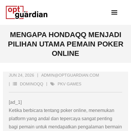
Skip
to
content
MENGAPA HONDAQQ MENJADI
PILIHAN UTAMA PEMAIN POKER
ONLINE
JUN 24, 2026
ADMIN@OPTGUARDIAN.COM
DOMINOQQ
PKV GAMES
[ad_1]
Ketika berbicara tentang poker online, menemukan
platform yang andal dan tepercaya sangat penting
bagi pemain untuk mendapatkan pengalaman bermain