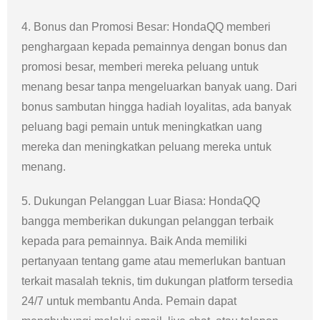
4. Bonus dan Promosi Besar: HondaQQ memberi
penghargaan kepada pemainnya dengan bonus dan
promosi besar, memberi mereka peluang untuk
menang besar tanpa mengeluarkan banyak uang. Dari
bonus sambutan hingga hadiah loyalitas, ada banyak
peluang bagi pemain untuk meningkatkan uang
mereka dan meningkatkan peluang mereka untuk
menang.
5. Dukungan Pelanggan Luar Biasa: HondaQQ
bangga memberikan dukungan pelanggan terbaik
kepada para pemainnya. Baik Anda memiliki
pertanyaan tentang game atau memerlukan bantuan
terkait masalah teknis, tim dukungan platform tersedia
24/7 untuk membantu Anda. Pemain dapat