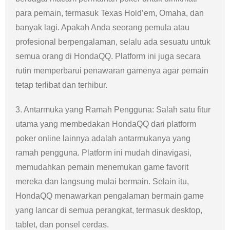
para pemain, termasuk Texas Hold’em, Omaha, dan
banyak lagi. Apakah Anda seorang pemula atau
profesional berpengalaman, selalu ada sesuatu untuk
semua orang di HondaQQ. Platform ini juga secara
rutin memperbarui penawaran gamenya agar pemain
tetap terlibat dan terhibur.
3. Antarmuka yang Ramah Pengguna: Salah satu fitur
utama yang membedakan HondaQQ dari platform
poker online lainnya adalah antarmukanya yang
ramah pengguna. Platform ini mudah dinavigasi,
memudahkan pemain menemukan game favorit
mereka dan langsung mulai bermain. Selain itu,
HondaQQ menawarkan pengalaman bermain game
yang lancar di semua perangkat, termasuk desktop,
tablet, dan ponsel cerdas.