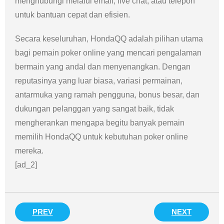
menghubungi melalui email, live chat, atau telepon
untuk bantuan cepat dan efisien.
Secara keseluruhan, HondaQQ adalah pilihan utama
bagi pemain poker online yang mencari pengalaman
bermain yang andal dan menyenangkan. Dengan
reputasinya yang luar biasa, variasi permainan,
antarmuka yang ramah pengguna, bonus besar, dan
dukungan pelanggan yang sangat baik, tidak
mengherankan mengapa begitu banyak pemain
memilih HondaQQ untuk kebutuhan poker online
mereka.
[ad_2]
PREV
NEXT