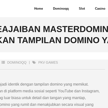
Home
Dominoqq
Slot
Casino
AJAIBAN MASTERDOMIN
KAN TAMPILAN DOMINO
DOMINOQQ
PKV GAMES
adi identik dengan tampilan domino yang memikat.
 di platform media sosial seperti YouTube dan Instagram,
g luar biasa untuk detail dan tangan yang mantap,
ino yang rumit dan menakjubkan secara visual yang