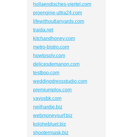
hollaendisches-viertel.com
proengine-ultra24.com
lifewithoutlanyards.com
traida.net
kitchandhoney.com
metro-bistro.com
howtosolv.com
delicesdemanon.com
testboo.com
weddingdressstudio.com
premiumplox.com
yayosbk.com
neilhardie.biz
webmoneysurf.biz
kolohebluet.biz
shootermask.biz