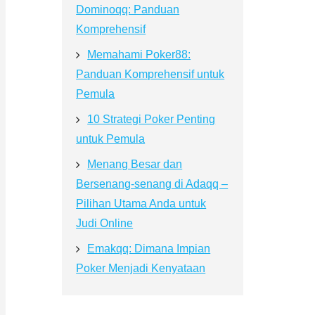
Dominoqq: Panduan
Komprehensif
Memahami Poker88:
Panduan Komprehensif untuk
Pemula
10 Strategi Poker Penting
untuk Pemula
Menang Besar dan
Bersenang-senang di Adaqq –
Pilihan Utama Anda untuk
Judi Online
Emakqq: Dimana Impian
Poker Menjadi Kenyataan