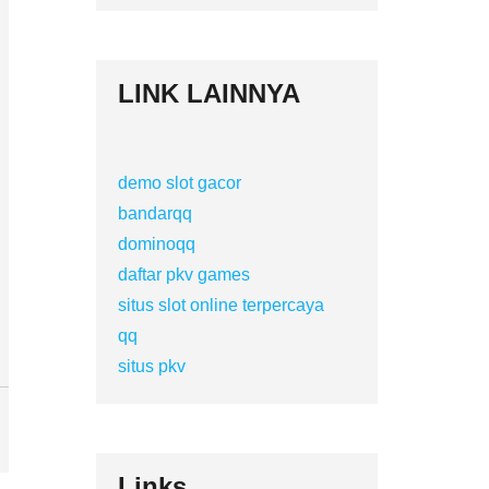
LINK LAINNYA
demo slot gacor
bandarqq
dominoqq
daftar pkv games
situs slot online terpercaya
qq
situs pkv
Links