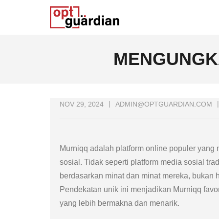
Skip
to
content
MENGUNGKA
NOV 29, 2024
ADMIN@OPTGUARDIAN.COM
Murniqq adalah platform online populer yang 
sosial. Tidak seperti platform media sosial 
berdasarkan minat dan minat mereka, bukan h
Pendekatan unik ini menjadikan Murniqq favo
yang lebih bermakna dan menarik.