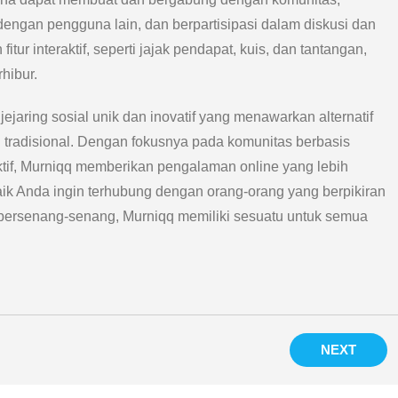
ngan pengguna lain, dan berpartisipasi dalam diskusi dan
ur interaktif, seperti jajak pendapat, kuis, dan tantangan,
hibur.
ejaring sosial unik dan inovatif yang menawarkan alternatif
 tradisional. Dengan fokusnya pada komunitas berbasis
raktif, Murniqq memberikan pengalaman online yang lebih
k Anda ingin terhubung dengan orang-orang yang berpikiran
 bersenang-senang, Murniqq memiliki sesuatu untuk semua
NEXT