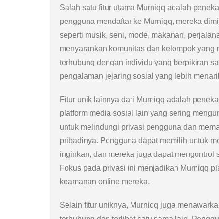
Salah satu fitur utama Murniqq adalah penek
pengguna mendaftar ke Murniqq, mereka dimin
seperti musik, seni, mode, makanan, perjalana
menyarankan komunitas dan kelompok yang re
terhubung dengan individu yang berpikiran s
pengalaman jejaring sosial yang lebih menari
Fitur unik lainnya dari Murniqq adalah pen
platform media sosial lain yang sering men
untuk melindungi privasi pengguna dan memas
pribadinya. Pengguna dapat memilih untuk m
inginkan, dan mereka juga dapat mengontrol 
Fokus pada privasi ini menjadikan Murniqq p
keamanan online mereka.
Selain fitur uniknya, Murniqq juga menawark
terhubung dan terlibat satu sama lain. Pen