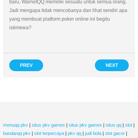
baru, WarnetQQ memiliki sesuatu untuk semua orang.
Jadi mengapa tidak mencobanya dan lihat sendiri apa
yang membuat platform poker online ini begitu
istimewa?
PREV
NEXT
menuqq pkv
|
situs pkv games
|
situs pkv games
|
situs qq
|
slot
|
bandarqq pkv
|
slot terpercaya
|
pkv qq
|
judi bola
|
slot gacor
|