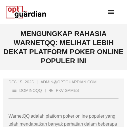
Skip
to
content
MENGUNGKAP RAHASIA
WARNETQQ: MELIHAT LEBIH
DEKAT PLATFORM POKER ONLINE
POPULER INI
DEC 15, 2025
ADMIN@OPTGUARDIAN.COM
DOMINOQQ
PKV GAMES
WarnetQQ adalah platform poker online populer yang
telah mendapatkan banyak perhatian dalam beberapa