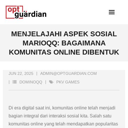
Skip
to
content
MENJELAJAHI ASPEK SOSIAL
MARIOQQ: BAGAIMANA
KOMUNITAS ONLINE DIBENTUK
JUN 22, 2025
ADMIN@OPTGUARDIAN.COM
DOMINOQQ
PKV GAMES
Di era digital saat ini, komunitas online telah menjadi
bagian integral dari interaksi sosial kita. Salah satu
komunitas online yang telah mendapatkan popularitas