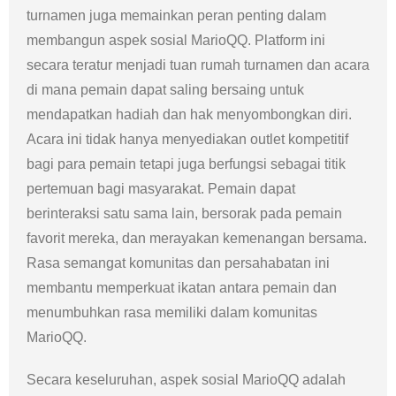
turnamen juga memainkan peran penting dalam
membangun aspek sosial MarioQQ. Platform ini
secara teratur menjadi tuan rumah turnamen dan acara
di mana pemain dapat saling bersaing untuk
mendapatkan hadiah dan hak menyombongkan diri.
Acara ini tidak hanya menyediakan outlet kompetitif
bagi para pemain tetapi juga berfungsi sebagai titik
pertemuan bagi masyarakat. Pemain dapat
berinteraksi satu sama lain, bersorak pada pemain
favorit mereka, dan merayakan kemenangan bersama.
Rasa semangat komunitas dan persahabatan ini
membantu memperkuat ikatan antara pemain dan
menumbuhkan rasa memiliki dalam komunitas
MarioQQ.
Secara keseluruhan, aspek sosial MarioQQ adalah