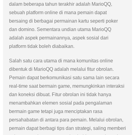
dalam beberapa tahun terakhir adalah MarioQQ,
sebuah platform online di mana pemain dapat
bersaing di berbagai permainan kartu seperti poker
dan domino. Sementara undian utama MarioQQ
adalah aspek permainannya, aspek sosial dari
platform tidak boleh diabaikan.
Salah satu cara utama di mana komunitas online
dibentuk di MarioQQ adalah melalui fitur obrolan.
Pemain dapat berkomunikasi satu sama lain secara
real-time saat bermain game, memungkinkan interaksi
dan koneksi dibuat. Fitur obrolan ini tidak hanya
menambahkan elemen sosial pada pengalaman
bermain game tetapi juga menciptakan rasa
persahabatan di antara para pemain. Melalui obrolan,
pemain dapat berbagi tips dan strategi, saling memberi