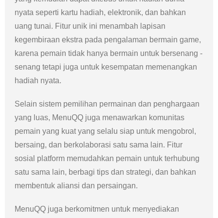
nyata seperti kartu hadiah, elektronik, dan bahkan
uang tunai. Fitur unik ini menambah lapisan
kegembiraan ekstra pada pengalaman bermain game,
karena pemain tidak hanya bermain untuk bersenang -
senang tetapi juga untuk kesempatan memenangkan
hadiah nyata.
Selain sistem pemilihan permainan dan penghargaan
yang luas, MenuQQ juga menawarkan komunitas
pemain yang kuat yang selalu siap untuk mengobrol,
bersaing, dan berkolaborasi satu sama lain. Fitur
sosial platform memudahkan pemain untuk terhubung
satu sama lain, berbagi tips dan strategi, dan bahkan
membentuk aliansi dan persaingan.
MenuQQ juga berkomitmen untuk menyediakan