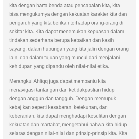
kita dengan harta benda atau pencapaian kita, kita
bisa mengukurnya dengan kekuatan karakter kita dan
pengaruh yang kita berikan terhadap orang-orang di
sekitar kita. Kita dapat menemukan kepuasan dalam
tindakan sederhana berupa kebaikan dan kasih
sayang, dalam hubungan yang kita jalin dengan orang
lain, dan dalam tujuan yang muncul dari menjalani
kehidupan yang dipandu oleh nilai-nilai etika.
Merangkul Ahliqq juga dapat membantu kita
menavigasi tantangan dan ketidakpastian hidup
dengan anggun dan tangguh. Dengan memupuk
kebajikan seperti kesabaran, ketekunan, dan
keberanian, kita dapat menghadapi kesulitan dengan
kekuatan dan martabat, mengetahui bahwa kita hidup
selaras dengan nilai-nilai dan prinsip-prinsip kita. Kita