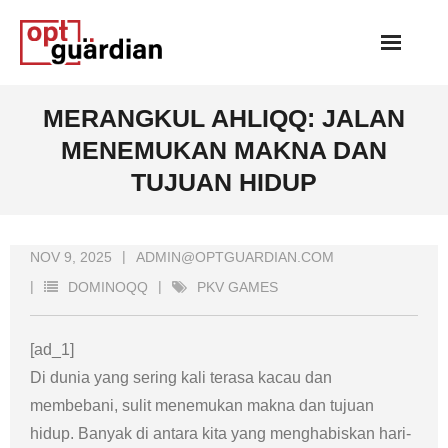
Skip
to
content
MERANGKUL AHLIQQ: JALAN
MENEMUKAN MAKNA DAN
TUJUAN HIDUP
NOV 9, 2025
ADMIN@OPTGUARDIAN.COM
DOMINOQQ
PKV GAMES
[ad_1]
Di dunia yang sering kali terasa kacau dan
membebani, sulit menemukan makna dan tujuan
hidup. Banyak di antara kita yang menghabiskan hari-