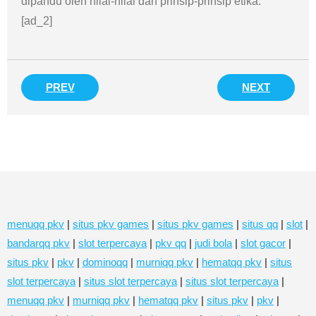
dipandu oleh nilai-nilai dan prinsip-prinsip etika.
[ad_2]
PREV
NEXT
menuqq pkv
|
situs pkv games
|
situs pkv games
|
situs qq
|
slot
|
bandarqq pkv
|
slot terpercaya
|
pkv qq
|
judi bola
|
slot gacor
|
situs pkv
|
pkv
|
dominoqq
|
murniqq pkv
|
hematqq pkv
|
situs
slot terpercaya
|
situs slot terpercaya
|
situs slot terpercaya
|
menuqq pkv
|
murniqq pkv
|
hematqq pkv
|
situs pkv
|
pkv
|