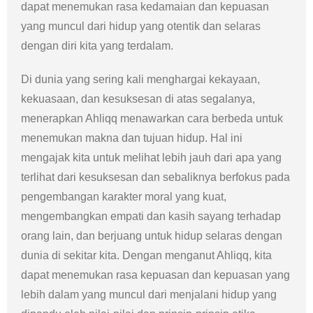
dapat menemukan rasa kedamaian dan kepuasan
yang muncul dari hidup yang otentik dan selaras
dengan diri kita yang terdalam.
Di dunia yang sering kali menghargai kekayaan,
kekuasaan, dan kesuksesan di atas segalanya,
menerapkan Ahliqq menawarkan cara berbeda untuk
menemukan makna dan tujuan hidup. Hal ini
mengajak kita untuk melihat lebih jauh dari apa yang
terlihat dari kesuksesan dan sebaliknya berfokus pada
pengembangan karakter moral yang kuat,
mengembangkan empati dan kasih sayang terhadap
orang lain, dan berjuang untuk hidup selaras dengan
dunia di sekitar kita. Dengan menganut Ahliqq, kita
dapat menemukan rasa kepuasan dan kepuasan yang
lebih dalam yang muncul dari menjalani hidup yang