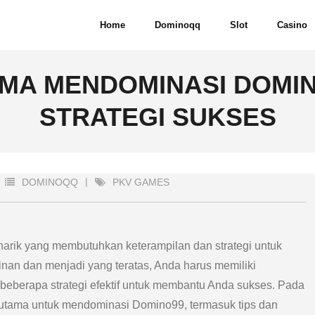
Home
Dominoqq
Slot
Casino
MA MENDOMINASI DOMINO
STRATEGI SUKSES
DOMINOQQ
PKV GAMES
rik yang membutuhkan keterampilan dan strategi untuk
nan dan menjadi yang teratas, Anda harus memiliki
beberapa strategi efektif untuk membantu Anda sukses. Pada
n utama untuk mendominasi Domino99, termasuk tips dan