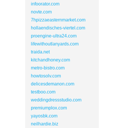
infoorator.com
novte.com
7hpizzaeasternmarket.com
hollaendisches-viertel.com
proengine-ultra24.com
lifewithoutlanyards.com
traida.net
kitchandhoney.com
metro-bistro.com
howtosolv.com
delicesdemanon.com
testboo.com
weddingdressstudio.com
premiumplox.com
yayosbk.com
neilhardie.biz