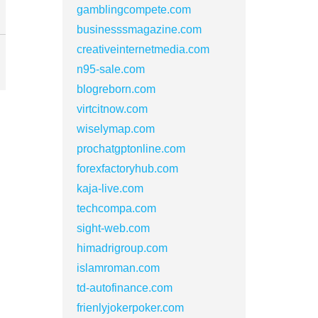
gamblingcompete.com
businesssmagazine.com
creativeinternetmedia.com
n95-sale.com
blogreborn.com
virtcitnow.com
wiselymap.com
prochatgptonline.com
forexfactoryhub.com
kaja-live.com
techcompa.com
sight-web.com
himadrigroup.com
islamroman.com
td-autofinance.com
frienlyjokerpoker.com