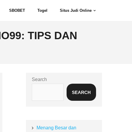
SBOBET
Togel
Situs Judi Online
99: TIPS DAN
Search
SEARCH
Menang Besar dan