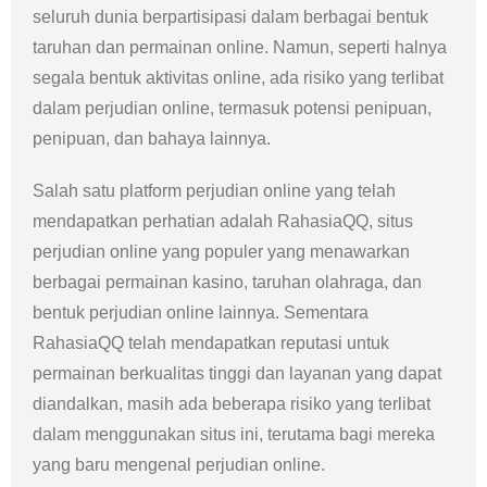
seluruh dunia berpartisipasi dalam berbagai bentuk
taruhan dan permainan online. Namun, seperti halnya
segala bentuk aktivitas online, ada risiko yang terlibat
dalam perjudian online, termasuk potensi penipuan,
penipuan, dan bahaya lainnya.
Salah satu platform perjudian online yang telah
mendapatkan perhatian adalah RahasiaQQ, situs
perjudian online yang populer yang menawarkan
berbagai permainan kasino, taruhan olahraga, dan
bentuk perjudian online lainnya. Sementara
RahasiaQQ telah mendapatkan reputasi untuk
permainan berkualitas tinggi dan layanan yang dapat
diandalkan, masih ada beberapa risiko yang terlibat
dalam menggunakan situs ini, terutama bagi mereka
yang baru mengenal perjudian online.