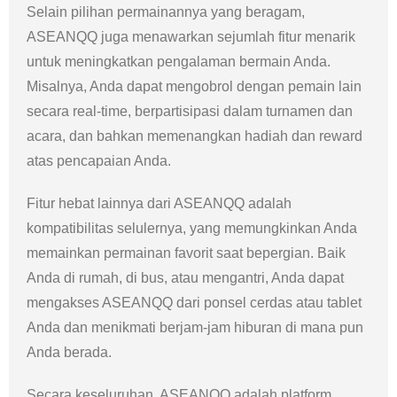
Selain pilihan permainannya yang beragam,
ASEANQQ juga menawarkan sejumlah fitur menarik
untuk meningkatkan pengalaman bermain Anda.
Misalnya, Anda dapat mengobrol dengan pemain lain
secara real-time, berpartisipasi dalam turnamen dan
acara, dan bahkan memenangkan hadiah dan reward
atas pencapaian Anda.
Fitur hebat lainnya dari ASEANQQ adalah
kompatibilitas selulernya, yang memungkinkan Anda
memainkan permainan favorit saat bepergian. Baik
Anda di rumah, di bus, atau mengantri, Anda dapat
mengakses ASEANQQ dari ponsel cerdas atau tablet
Anda dan menikmati berjam-jam hiburan di mana pun
Anda berada.
Secara keseluruhan, ASEANQQ adalah platform