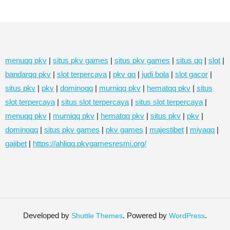
menuqq pkv
|
situs pkv games
|
situs pkv games
|
situs qq
|
slot
|
bandarqq pkv
|
slot terpercaya
|
pkv qq
|
judi bola
|
slot gacor
|
situs pkv
|
pkv
|
dominoqq
|
murniqq pkv
|
hematqq pkv
|
situs
slot terpercaya
|
situs slot terpercaya
|
situs slot terpercaya
|
menuqq pkv
|
murniqq pkv
|
hematqq pkv
|
situs pkv
|
pkv
|
dominoqq
|
situs pkv games
|
pkv games
|
majestibet
|
miyaqq
|
gajibet
|
https://ahliqq.pkvgamesresmi.org/
Developed by
. Powered by
.
Shuttle Themes
WordPress