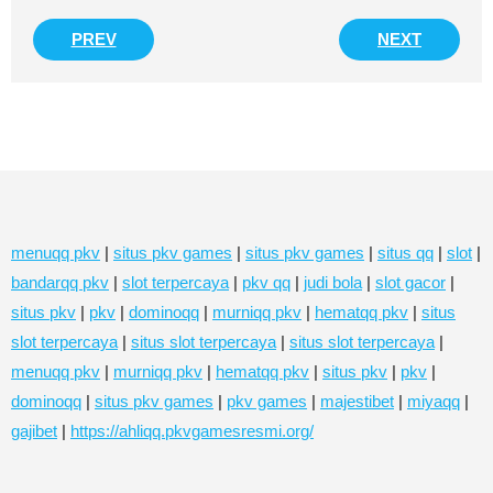
PREV
NEXT
menuqq pkv
|
situs pkv games
|
situs pkv games
|
situs qq
|
slot
|
bandarqq pkv
|
slot terpercaya
|
pkv qq
|
judi bola
|
slot gacor
|
situs pkv
|
pkv
|
dominoqq
|
murniqq pkv
|
hematqq pkv
|
situs
slot terpercaya
|
situs slot terpercaya
|
situs slot terpercaya
|
menuqq pkv
|
murniqq pkv
|
hematqq pkv
|
situs pkv
|
pkv
|
dominoqq
|
situs pkv games
|
pkv games
|
majestibet
|
miyaqq
|
gajibet
|
https://ahliqq.pkvgamesresmi.org/