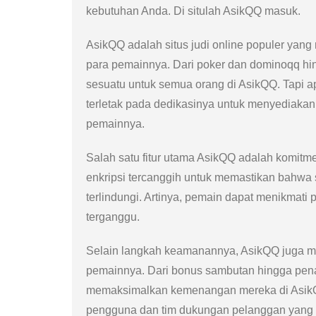
kebutuhan Anda. Di situlah AsikQQ masuk.
AsikQQ adalah situs judi online populer ya
para pemainnya. Dari poker dan dominoqq hin
sesuatu untuk semua orang di AsikQQ. Tapi a
terletak pada dedikasinya untuk menyediakan
pemainnya.
Salah satu fitur utama AsikQQ adalah komitme
enkripsi tercanggih untuk memastikan bahwa 
terlindungi. Artinya, pemain dapat menikmati 
terganggu.
Selain langkah keamanannya, AsikQQ juga m
pemainnya. Dari bonus sambutan hingga pena
memaksimalkan kemenangan mereka di AsikQQ
pengguna dan tim dukungan pelanggan yang r