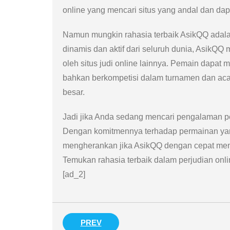
online yang mencari situs yang andal dan dap
Namun mungkin rahasia terbaik AsikQQ adal
dinamis dan aktif dari seluruh dunia, AsikQQ
oleh situs judi online lainnya. Pemain dapat m
bahkan berkompetisi dalam turnamen dan a
besar.
Jadi jika Anda sedang mencari pengalaman pe
Dengan komitmennya terhadap permainan yang 
mengherankan jika AsikQQ dengan cepat menjad
Temukan rahasia terbaik dalam perjudian onli
[ad_2]
PREV