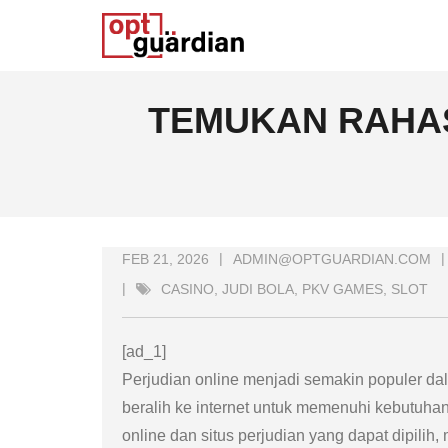
Skip
to
content
TEMUKAN RAHAS
FEB 21, 2026
ADMIN@OPTGUARDIAN.COM
CASINO
,
JUDI BOLA
,
PKV GAMES
,
SLOT
[ad_1]
Perjudian online menjadi semakin populer da
beralih ke internet untuk memenuhi kebutuh
online dan situs perjudian yang dapat dipilih