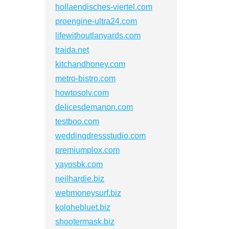
hollaendisches-viertel.com
proengine-ultra24.com
lifewithoutlanyards.com
traida.net
kitchandhoney.com
metro-bistro.com
howtosolv.com
delicesdemanon.com
testboo.com
weddingdressstudio.com
premiumplox.com
yayosbk.com
neilhardie.biz
webmoneysurf.biz
kolohebluet.biz
shootermask.biz