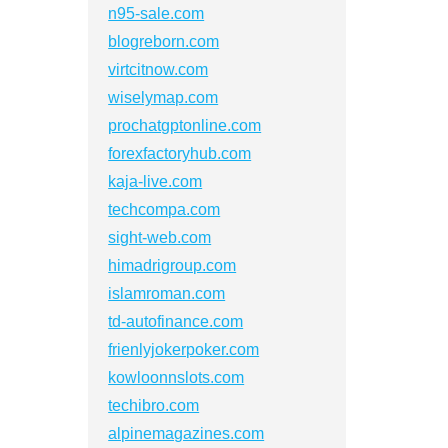
n95-sale.com
blogreborn.com
virtcitnow.com
wiselymap.com
prochatgptonline.com
forexfactoryhub.com
kaja-live.com
techcompa.com
sight-web.com
himadrigroup.com
islamroman.com
td-autofinance.com
frienlyjokerpoker.com
kowloonnslots.com
techibro.com
alpinemagazines.com