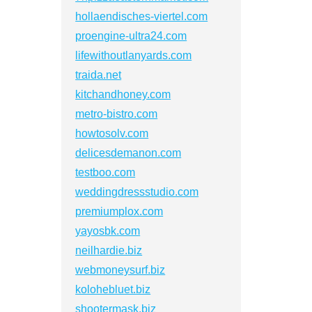
hollaendisches-viertel.com
proengine-ultra24.com
lifewithoutlanyards.com
traida.net
kitchandhoney.com
metro-bistro.com
howtosolv.com
delicesdemanon.com
testboo.com
weddingdressstudio.com
premiumplox.com
yayosbk.com
neilhardie.biz
webmoneysurf.biz
kolohebluet.biz
shootermask.biz