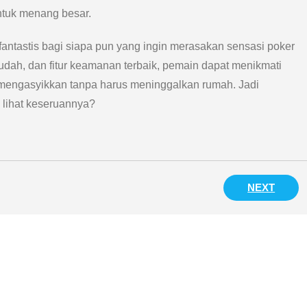
tuk menang besar.
fantastis bagi siapa pun yang ingin merasakan sensasi poker
dah, dan fitur keamanan terbaik, pemain dapat menikmati
engasyikkan tanpa harus meninggalkan rumah. Jadi
 lihat keseruannya?
NEXT