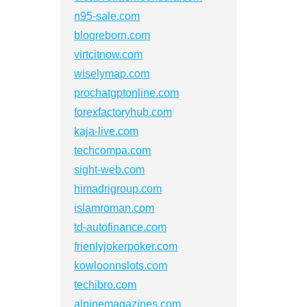
n95-sale.com
blogreborn.com
virtcitnow.com
wiselymap.com
prochatgptonline.com
forexfactoryhub.com
kaja-live.com
techcompa.com
sight-web.com
himadrigroup.com
islamroman.com
td-autofinance.com
frienlyjokerpoker.com
kowloonnslots.com
techibro.com
alpinemagazines.com