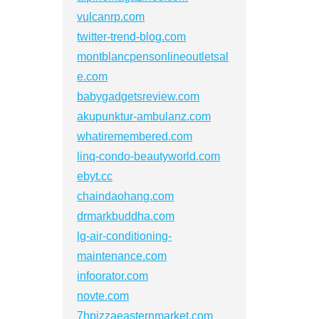
vulcanrp.com
twitter-trend-blog.com
montblancpensonlineoutletsal
e.com
babygadgetsreview.com
akupunktur-ambulanz.com
whatiremembered.com
linq-condo-beautyworld.com
ebyt.cc
chaindaohang.com
drmarkbuddha.com
lg-air-conditioning-
maintenance.com
infoorator.com
novte.com
7hpizzaeasternmarket.com