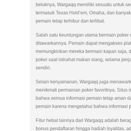
beluknya, Wargaqq memiliki sesuatu untuk se
termasuk Texas Hold’em, Omaha, dan banyak 
pemain tetap terhibur dan terlibat.
Salah satu keuntungan utama bermain poker
ditawarkannya. Pemain dapat mengakses platf
memungkinkan mereka bermain kapan saja, di 
poker saat istirahat makan siang, selama per
sendiri.
Selain kenyamanan, Wargaqq juga menawarkan
menikmati permainan poker favoritnya. Situs 
bahwa semua informasi pemain tetap aman da
pemain karena mengetahui bahwa informasi p
Fitur hebat lainnya dari Wargaqq adalah ber
bonus pendaftaran hingga hadiah loyalitas, 