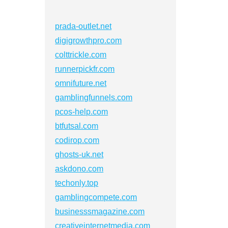
prada-outlet.net
digigrowthpro.com
colttrickle.com
runnerpickfr.com
omnifuture.net
gamblingfunnels.com
pcos-help.com
btfutsal.com
codirop.com
ghosts-uk.net
askdono.com
techonly.top
gamblingcompete.com
businesssmagazine.com
creativeinternetmedia.com