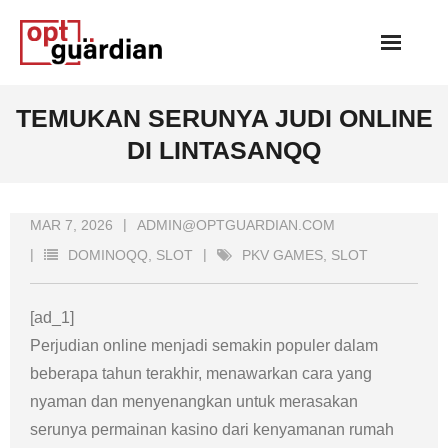
Skip
to
content
TEMUKAN SERUNYA JUDI ONLINE
DI LINTASANQQ
MAR 7, 2026
ADMIN@OPTGUARDIAN.COM
DOMINOQQ
,
SLOT
PKV GAMES
,
SLOT
[ad_1]
Perjudian online menjadi semakin populer dalam
beberapa tahun terakhir, menawarkan cara yang
nyaman dan menyenangkan untuk merasakan
serunya permainan kasino dari kenyamanan rumah