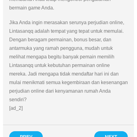
bermain game Anda.
Jika Anda ingin merasakan serunya perjudian online,
Lintasanqq adalah tempat yang tepat untuk memulai.
Dengan beragam permainan, bonus besar, dan
antarmuka yang ramah pengguna, mudah untuk
melihat mengapa begitu banyak pemain memilih
Lintasanqq untuk kebutuhan permainan online
mereka. Jadi mengapa tidak mendaftar hari ini dan
mulai menikmati semua kegembiraan dan kesenangan
perjudian online dari kenyamanan rumah Anda
sendiri?
[ad_2]
PREV
NEXT