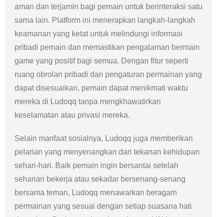
aman dan terjamin bagi pemain untuk berinteraksi satu
sama lain. Platform ini menerapkan langkah-langkah
keamanan yang ketat untuk melindungi informasi
pribadi pemain dan memastikan pengalaman bermain
game yang positif bagi semua. Dengan fitur seperti
ruang obrolan pribadi dan pengaturan permainan yang
dapat disesuaikan, pemain dapat menikmati waktu
mereka di Ludoqq tanpa mengkhawatirkan
keselamatan atau privasi mereka.
Selain manfaat sosialnya, Ludoqq juga memberikan
pelarian yang menyenangkan dari tekanan kehidupan
sehari-hari. Baik pemain ingin bersantai setelah
seharian bekerja atau sekadar bersenang-senang
bersama teman, Ludoqq menawarkan beragam
permainan yang sesuai dengan setiap suasana hati