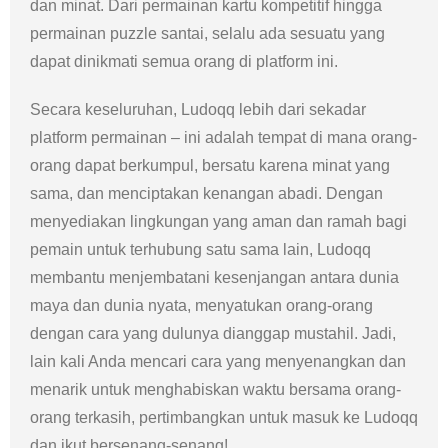
dan minat. Dari permainan kartu kompetitif hingga
permainan puzzle santai, selalu ada sesuatu yang
dapat dinikmati semua orang di platform ini.
Secara keseluruhan, Ludoqq lebih dari sekadar
platform permainan – ini adalah tempat di mana orang-
orang dapat berkumpul, bersatu karena minat yang
sama, dan menciptakan kenangan abadi. Dengan
menyediakan lingkungan yang aman dan ramah bagi
pemain untuk terhubung satu sama lain, Ludoqq
membantu menjembatani kesenjangan antara dunia
maya dan dunia nyata, menyatukan orang-orang
dengan cara yang dulunya dianggap mustahil. Jadi,
lain kali Anda mencari cara yang menyenangkan dan
menarik untuk menghabiskan waktu bersama orang-
orang terkasih, pertimbangkan untuk masuk ke Ludoqq
dan ikut bersenang-senang!