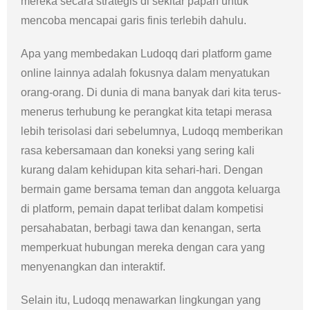
mereka secara strategis di sekitar papan untuk
mencoba mencapai garis finis terlebih dahulu.
Apa yang membedakan Ludoqq dari platform game
online lainnya adalah fokusnya dalam menyatukan
orang-orang. Di dunia di mana banyak dari kita terus-
menerus terhubung ke perangkat kita tetapi merasa
lebih terisolasi dari sebelumnya, Ludoqq memberikan
rasa kebersamaan dan koneksi yang sering kali
kurang dalam kehidupan kita sehari-hari. Dengan
bermain game bersama teman dan anggota keluarga
di platform, pemain dapat terlibat dalam kompetisi
persahabatan, berbagi tawa dan kenangan, serta
memperkuat hubungan mereka dengan cara yang
menyenangkan dan interaktif.
Selain itu, Ludoqq menawarkan lingkungan yang