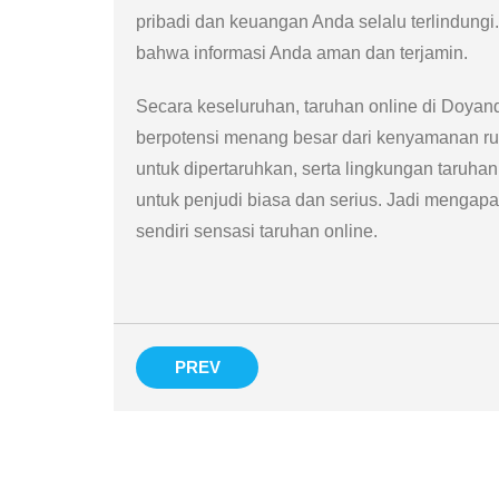
pribadi dan keuangan Anda selalu terlindungi
bahwa informasi Anda aman dan terjamin.
Secara keseluruhan, taruhan online di Doya
berpotensi menang besar dari kenyamanan r
untuk dipertaruhkan, serta lingkungan taruh
untuk penjudi biasa dan serius. Jadi mengap
sendiri sensasi taruhan online.
PREV