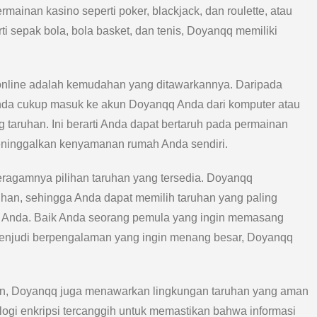
mainan kasino seperti poker, blackjack, dan roulette, atau
ti sepak bola, bola basket, dan tenis, Doyanqq memiliki
 online adalah kemudahan yang ditawarkannya. Daripada
, Anda cukup masuk ke akun Doyanqq Anda dari komputer atau
taruhan. Ini berarti Anda dapat bertaruh pada permainan
meninggalkan kenyamanan rumah Anda sendiri.
beragamnya pilihan taruhan yang tersedia. Doyanqq
an, sehingga Anda dapat memilih taruhan yang paling
an Anda. Baik Anda seorang pemula yang ingin memasang
 penjudi berpengalaman yang ingin menang besar, Doyanqq
han, Doyanqq juga menawarkan lingkungan taruhan yang aman
logi enkripsi tercanggih untuk memastikan bahwa informasi