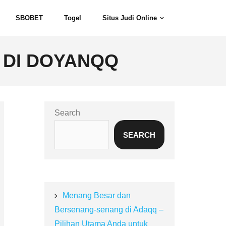
SBOBET
Togel
Situs Judi Online
 DI DOYANQQ
Search
SEARCH
Menang Besar dan
Bersenang-senang di Adaqq –
Pilihan Utama Anda untuk