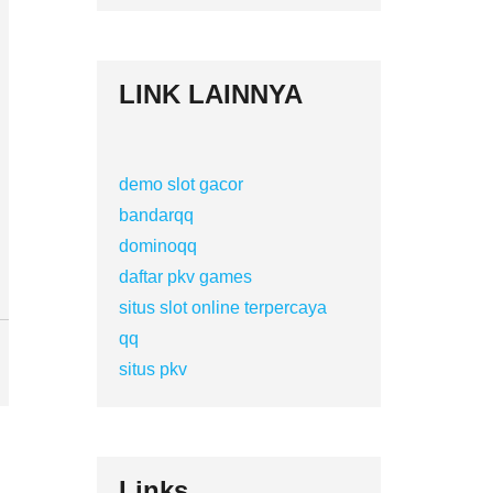
LINK LAINNYA
demo slot gacor
bandarqq
dominoqq
daftar pkv games
situs slot online terpercaya
qq
situs pkv
Links